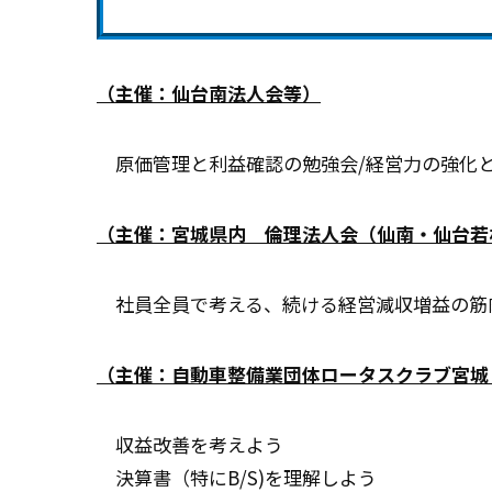
（主催：仙台南法人会等）
原価管理と利益確認の勉強会/経営力の強化
（主催：宮城県内 倫理法人会（仙南・仙台若
社員全員で考える、続ける経営減収増益の筋
（主催：自動車整備業団体ロータスクラブ宮城
収益改善を考えよう
決算書（特にB/S)を理解しよう